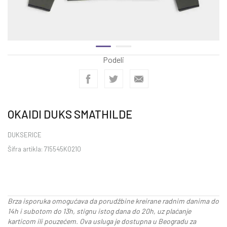
Podeli
OKAIDI DUKS SMATHILDE
DUKSERICE
Šifra artikla:
715545K0210
Brza isporuka omogućava da porudžbine kreirane radnim danima do
14h i subotom do 13h, stignu istog dana do 20h, uz plaćanje
karticom ili pouzećem. Ova usluga je dostupna u Beogradu za