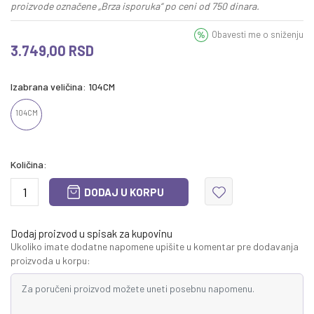
proizvode označene „Brza isporuka“ po ceni od 750 dinara.
Obavesti me o sniženju
3.749,00
RSD
Izabrana veličina:
104CM
104CM
Količina:
DODAJ U KORPU
Dodaj proizvod u spisak za kupovinu
Ukoliko imate dodatne napomene upišite u komentar pre dodavanja
proizvoda u korpu: