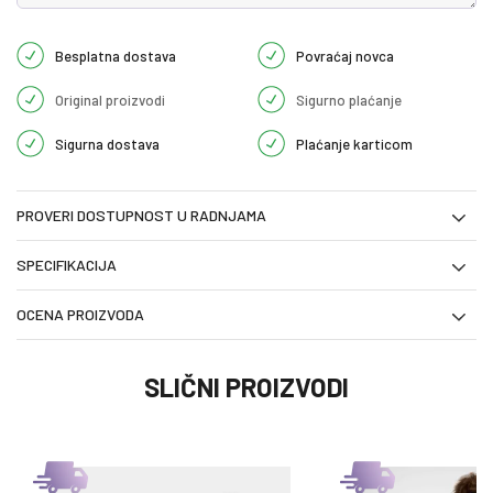
Besplatna dostava
Povraćaj novca
Original proizvodi
Sigurno plaćanje
Sigurna dostava
Plaćanje karticom
PROVERI DOSTUPNOST U RADNJAMA
SPECIFIKACIJA
OCENA PROIZVODA
SLIČNI PROIZVODI