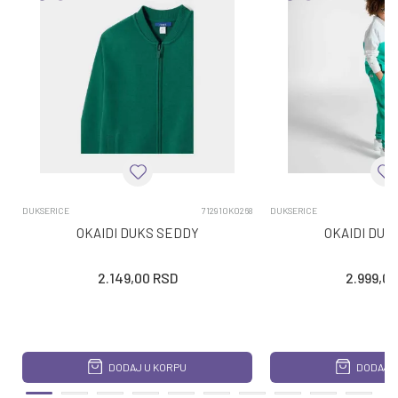
DUKSERICE
712910K0268
DUKSERICE
OKAIDI DUKS SEDDY
OKAIDI DUK
2.149,00
RSD
2.999,00
DODAJ U KORPU
DODAJ U