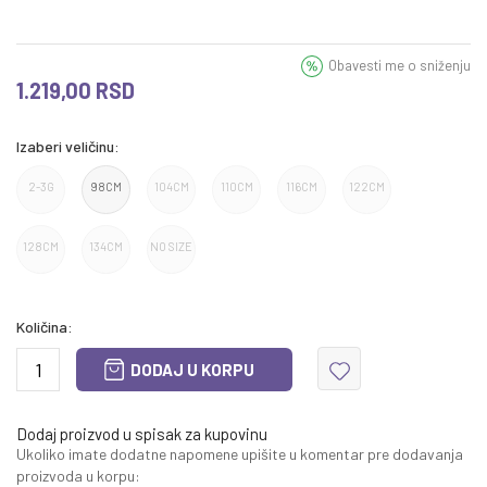
Obavesti me o sniženju
1.219,00
RSD
Izaberi veličinu:
2-3G
98CM
104CM
110CM
116CM
122CM
128CM
134CM
NO SIZE
Količina:
DODAJ U KORPU
Dodaj proizvod u spisak za kupovinu
Ukoliko imate dodatne napomene upišite u komentar pre dodavanja
proizvoda u korpu: