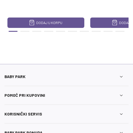
DODAJ U KORPU
DODAJ U
BABY PARK
POMOĆ PRI KUPOVINI
KORISNIČKI SERVIS
BABY PARK PONUDA