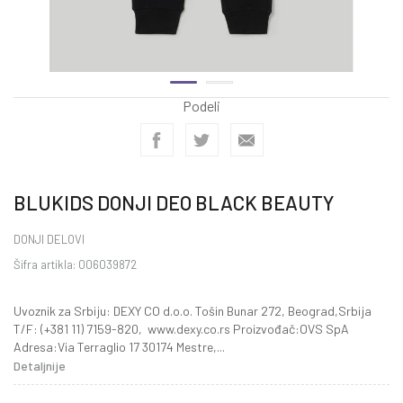
Podeli
BLUKIDS DONJI DEO BLACK BEAUTY
DONJI DELOVI
Šifra artikla:
006039872
Uvoznik za Srbiju: DEXY CO d.o.o. Tošin Bunar 272, Beograd,Srbija
T/F: (+381 11) 7159-820, www.dexy.co.rs Proizvođač:OVS SpA
Adresa:Via Terraglio 17 30174 Mestre,
...
Detaljnije