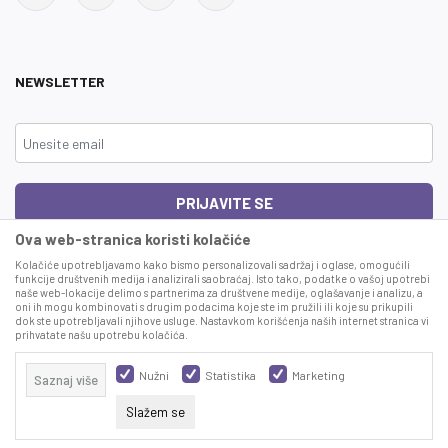
NEWSLETTER
PRIJAVITE SE
Ova web-stranica koristi kolačiće
Čitao sam i složio se sa
uslovima korišćenja
Kolačiće upotrebljavamo kako bismo personalizovali sadržaj i oglase, omogućili
funkcije društvenih medija i analizirali saobraćaj. Isto tako, podatke o vašoj upotrebi
naše web-lokacije delimo s partnerima za društvene medije, oglašavanje i analizu, a
This site is protected by reCAPTCHA and the Google
Privacy Policy
and
Terms
oni ih mogu kombinovati s drugim podacima koje ste im pružili ili koje su prikupili
of Service
apply.
dok ste upotrebljavali njihove usluge. Nastavkom korišćenja naših internet stranica vi
prihvatate našu upotrebu kolačića.
Nužni
Statistika
Marketing
Saznaj više
Slažem se