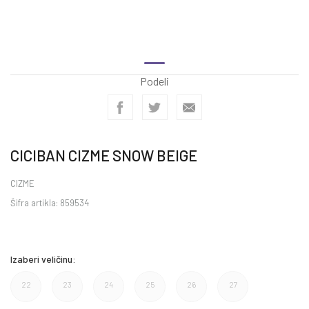
Podeli
CICIBAN CIZME SNOW BEIGE
CIZME
Šifra artikla:
859534
Izaberi veličinu:
22
23
24
25
26
27