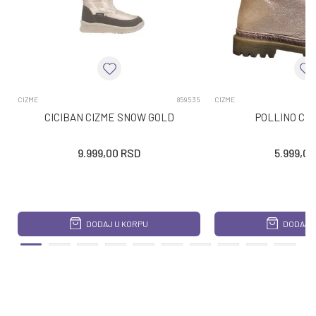
CIZME
859535
CIZME
CICIBAN CIZME SNOW GOLD
POLLINO CI
9.999,00
RSD
5.999,00
DODAJ U KORPU
DODAJ U