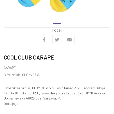
Podeli
COOL CLUB CARAPE
CARAPE
Šifra artikla:
CHB2410743
Uvoznik za Srbiju: DEXY CO d.o.o. Tošin Bunar 272, Beograd,Srbija
T/F: (+381 11) 7159-820, www.dexy.co.rs Proizvođač:SMYK Adresa:
Domaniewska 4802-672, Varsava, P
...
Detaljnije