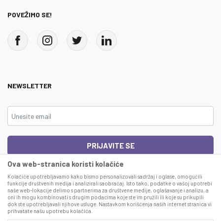
POVEŽIMO SE!
NEWSLETTER
PRIJAVITE SE
Ova web-stranica koristi kolačiće
Čitao sam i složio se sa
uslovima korišćenja
Kolačiće upotrebljavamo kako bismo personalizovali sadržaj i oglase, omogućili
funkcije društvenih medija i analizirali saobraćaj. Isto tako, podatke o vašoj upotrebi
naše web-lokacije delimo s partnerima za društvene medije, oglašavanje i analizu, a
This site is protected by reCAPTCHA and the Google
Privacy Policy
and
Terms
oni ih mogu kombinovati s drugim podacima koje ste im pružili ili koje su prikupili
of Service
apply.
dok ste upotrebljavali njihove usluge. Nastavkom korišćenja naših internet stranica vi
prihvatate našu upotrebu kolačića.