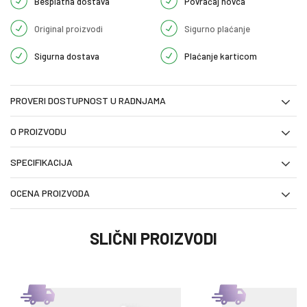
Besplatna dostava
Povraćaj novca
Original proizvodi
Sigurno plaćanje
Sigurna dostava
Plaćanje karticom
PROVERI DOSTUPNOST U RADNJAMA
O PROIZVODU
SPECIFIKACIJA
OCENA PROIZVODA
SLIČNI PROIZVODI