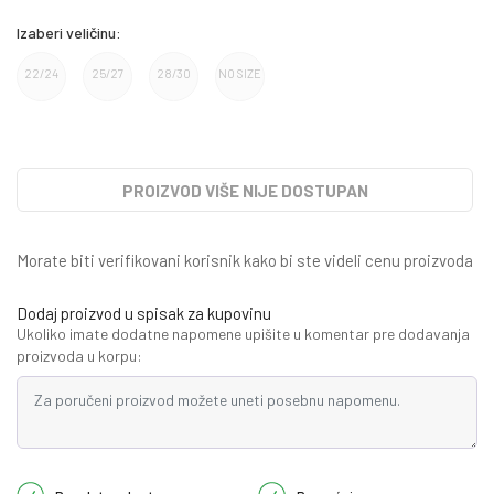
Izaberi veličinu:
22/24
25/27
28/30
NO SIZE
PROIZVOD VIŠE NIJE DOSTUPAN
Morate biti verifikovani korisnik kako bi ste videli cenu proizvoda
Dodaj proizvod u spisak za kupovinu
Ukoliko imate dodatne napomene upišite u komentar pre dodavanja
proizvoda u korpu: