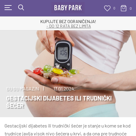
0
0
KUPUJTE BEZ OGRANIČENJA!
- DO 12 RATA BEZ LIMITA
GU GU MAGAZIN
13.01.2024.
GESTACIJSKI DIJABETES ILI TRUDNIČKI
ŠEĆER
Gestacijski dijabetes ili trudnički šećer je stanje u kome se kod
trudnice javlja visok nivo šećera u krvi, a da ona pre trudnoće