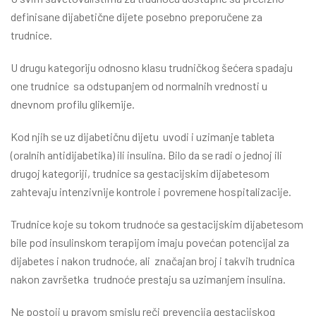
definisane dijabetične dijete posebno preporučene za
trudnice.
U drugu kategoriju odnosno klasu trudničkog šećera spadaju
one trudnice sa odstupanjem od normalnih vrednosti u
dnevnom profilu glikemije.
Kod njih se uz dijabetičnu dijetu uvodi i uzimanje tableta
(oralnih antidijabetika) ili insulina. Bilo da se radi o jednoj ili
drugoj kategoriji, trudnice sa gestacijskim dijabetesom
zahtevaju intenzivnije kontrole i povremene hospitalizacije.
Trudnice koje su tokom trudnoće sa gestacijskim dijabetesom
bile pod insulinskom terapijom imaju povećan potencijal za
dijabetes i nakon trudnoće, ali značajan broj i takvih trudnica
nakon završetka trudnoće prestaju sa uzimanjem insulina.
Ne postoji u pravom smislu reči prevencija gestacijskog