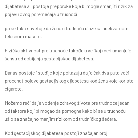
dijabetesa ali postoje preporuke koje bi mogle smanjiti rizik za
pojavu ovog poremećaja u trudnoći
pa se tako savetuje da žene u trudnoću ulaze sa adekvatnom
telesnom masom.
Fizička aktivnost pre trudnoće takođe u velikoj meri umanjuje
šansu od dobijanja gestacijskog dijabetesa.
Danas postoje i studije koje pokazuju da je čak dva puta veći
procenat pojave gestacijskog dijabetesa kod žena koje koriste
cigarete.
Možemo reći da je vođenje zdravog života pre trudnoće jedan
od faktora koji bi mogao da pomogne kako bi se u trudnoću
ušlo sa značajno manjim rizikom od trudničkog šećera.
Kod gestacijskog dijabetesa postoji značajan broj