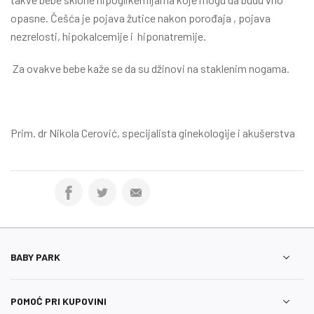
opasne. Češća je pojava žutice nakon porođaja , pojava
nezrelosti, hipokalcemije i hiponatremije.
Za ovakve bebe kaže se da su džinovi na staklenim nogama.
Prim. dr Nikola Cerović, specijalista ginekologije i akušerstva
BABY PARK
POMOĆ PRI KUPOVINI