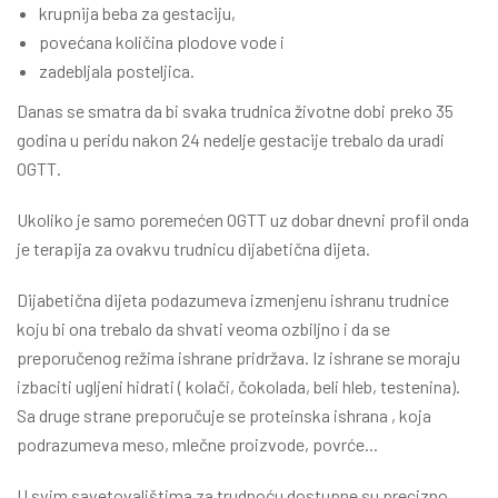
krupnija beba za gestaciju,
povećana količina plodove vode i
zadebljala posteljica.
Danas se smatra da bi svaka trudnica životne dobi preko 35
godina u peridu nakon 24 nedelje gestacije trebalo da uradi
OGTT.
Ukoliko je samo poremećen OGTT uz dobar dnevni profil onda
je terapija za ovakvu trudnicu dijabetična dijeta.
Dijabetična dijeta podazumeva izmenjenu ishranu trudnice
koju bi ona trebalo da shvati veoma ozbiljno i da se
preporučenog režima ishrane pridržava. Iz ishrane se moraju
izbaciti ugljeni hidrati ( kolači, čokolada, beli hleb, testenina).
Sa druge strane preporučuje se proteinska ishrana , koja
podrazumeva meso, mlečne proizvode, povrće...
U svim savetovalištima za trudnoću dostupne su precizno