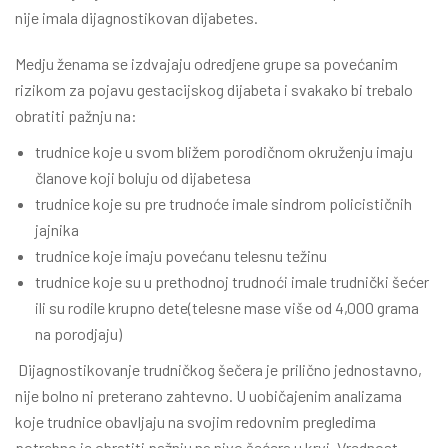
nije imala dijagnostikovan dijabetes.
Medju ženama se izdvajaju odredjene grupe sa povećanim
rizikom za pojavu gestacijskog dijabeta i svakako bi trebalo
obratiti pažnju na:
trudnice koje u svom bližem porodičnom okruženju imaju
članove koji boluju od dijabetesa
trudnice koje su pre trudnoće imale sindrom policističnih
jajnika
trudnice koje imaju povećanu telesnu težinu
trudnice koje su u prethodnoj trudnoći imale trudnički šećer
ili su rodile krupno dete(telesne mase više od 4,000 grama
na porodjaju)
Dijagnostikovanje trudničkog šečera je prilično jednostavno,
nije bolno ni preterano zahtevno. U uobičajenim analizama
koje trudnice obavljaju na svojim redovnim pregledima
potrebno je obratiti pažnju na nivo šećera u krvi. Vrednost