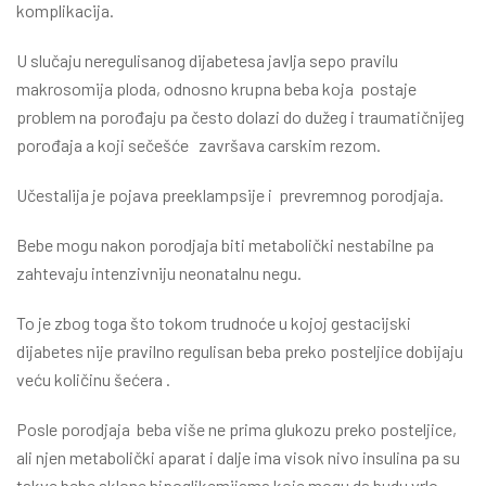
komplikacija.
U slučaju neregulisanog dijabetesa javlja sepo pravilu
makrosomija ploda, odnosno krupna beba koja postaje
problem na porođaju pa često dolazi do dužeg i traumatičnijeg
porođaja a koji sečešće završava carskim rezom.
Učestalija je pojava preeklampsije i prevremnog porodjaja.
Bebe mogu nakon porodjaja biti metabolički nestabilne pa
zahtevaju intenzivniju neonatalnu negu.
To je zbog toga što tokom trudnoće u kojoj gestacijski
dijabetes nije pravilno regulisan beba preko posteljice dobijaju
veću količinu šećera .
Posle porodjaja beba više ne prima glukozu preko posteljice,
ali njen metabolički aparat i dalje ima visok nivo insulina pa su
takve bebe sklone hipoglikemijama koje mogu da budu vrlo