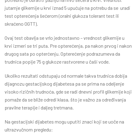
jutarnje glikemije u krvi iznad 5 upućuje na potrebu da se uradi
test opterećenja šećerom (oralni glukoza tolerant test ili
skraćeno OGTT).
Ovaj test obavlja se vrlo jednostavno – vrednost glikemije u
krvi izmeri se tri puta. Pre opterećenja, pa nakon prvog i nakon
drugog sata po opterćenju. Opterećenje podrazumeva da
trudnica popije 75 g glukoze rastvorene u čaši vode.
Ukoliko rezultati odstupaju od normale takva trudnica dobija
dijagnozu gestacijskog dijabetesa pa se prima na odeljenje
visoko rizičnih trudnoća, gde se radi dnevni profil glikemije koji
pomaže da se bliže odredi klasa, što je važno za određivanja
pravilne terapije i daljeg tretmana.
Na gestacijski dijabetes mogu uputiti znaci koji se uoče na
ultrazvučnom pregledu: