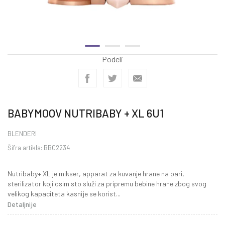
Podeli
BABYMOOV NUTRIBABY + XL 6U1
BLENDERI
Šifra artikla:
BBC2234
Nutribaby+ XL je mikser, apparat za kuvanje hrane na pari,
sterilizator koji osim sto služi za pripremu bebine hrane zbog svog
velikog kapaciteta kasnije se korist
...
Detaljnije