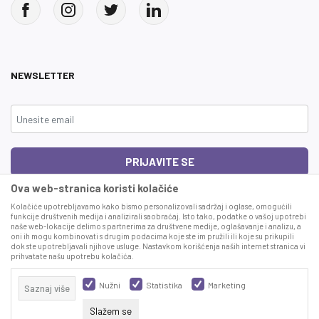
NEWSLETTER
PRIJAVITE SE
Ova web-stranica koristi kolačiće
Čitao sam i složio se sa
uslovima korišćenja
Kolačiće upotrebljavamo kako bismo personalizovali sadržaj i oglase, omogućili
funkcije društvenih medija i analizirali saobraćaj. Isto tako, podatke o vašoj upotrebi
naše web-lokacije delimo s partnerima za društvene medije, oglašavanje i analizu, a
This site is protected by reCAPTCHA and the Google
Privacy Policy
and
Terms
oni ih mogu kombinovati s drugim podacima koje ste im pružili ili koje su prikupili
of Service
apply.
dok ste upotrebljavali njihove usluge. Nastavkom korišćenja naših internet stranica vi
prihvatate našu upotrebu kolačića.
Nužni
Statistika
Marketing
Saznaj više
Slažem se