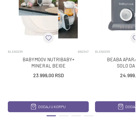
BLENDERI
BB2547
BLENDERI
BABYMOOV NUTRIBABY+
BEABA APARAT
MINERAL BEIGE
SOLO DAR
23.999,00
RSD
24.999,0
DODAJ U KORPU
DODAJ U