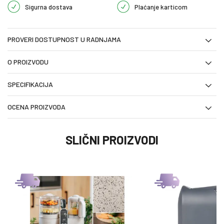
Sigurna dostava
Plaćanje karticom
PROVERI DOSTUPNOST U RADNJAMA
O PROIZVODU
SPECIFIKACIJA
OCENA PROIZVODA
SLIČNI PROIZVODI